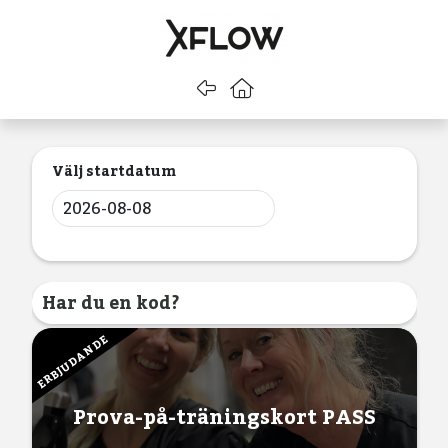
Gå tillbaka
Gå till startsidan
Välj startdatum
Har du en kod?
ERBJUDANDE
Prova-på-träningskort PASS